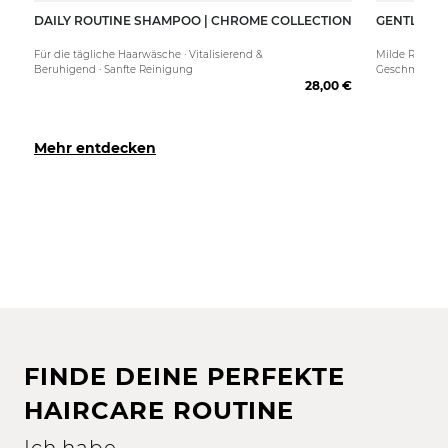
DAILY ROUTINE SHAMPOO | CHROME COLLECTION
GENTLE CA
Für die tägliche Haarwäsche · Vitalisierend &
Milde Reinigu
Beruhigend · Sanfte Reinigung
Geschmeidigk
28,00 €
Mehr entdecken
FINDE DEINE PERFEKTE
HAIRCARE ROUTINE
Ich habe