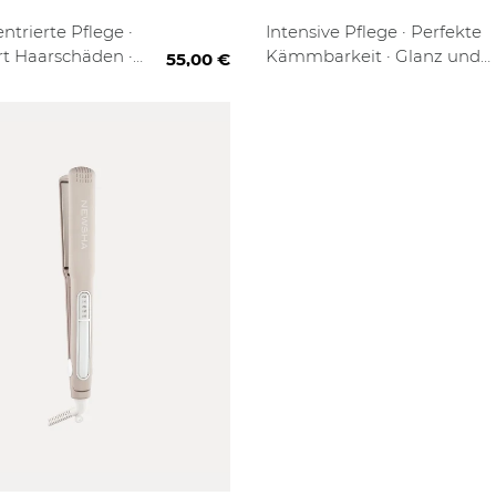
CONDITIONER
t
80 ml
250 ml
trierte Pflege ·
Intensive Pflege · Perfekte
t Haarschäden ·
Kämmbarkeit · Glanz und
55,00 €
aratur Effekt
Geschmeidigkeit