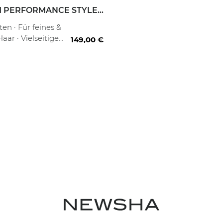
 PERFORMANCE STYLER
en · Für feines &
aar · Vielseitige
149,00 €
gs