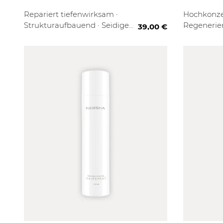
150 ml
1000 ml
3er Se
Repariert tiefenwirksam ·
Hochkonzen
Strukturaufbauend · Seidige
Regenerier
39,00 €
Geschmeidigkeit
Sofort-Rep