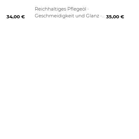
30 ml
100 ml
Reichhaltiges Pflegeöl ·
Geschmeidigkeit und Glanz ·
34,00 €
35,00 €
Brillantes Finish