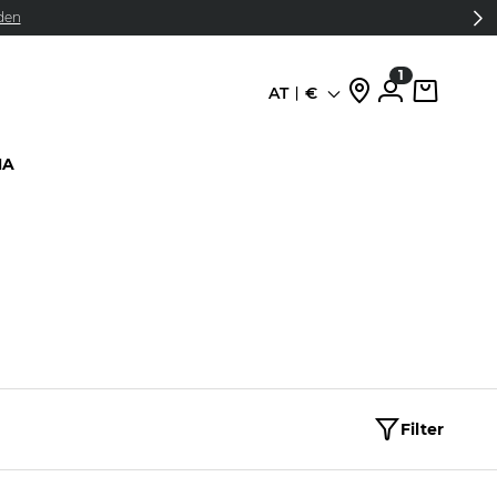
den
1
AT
€
Sprache
HA
Filter