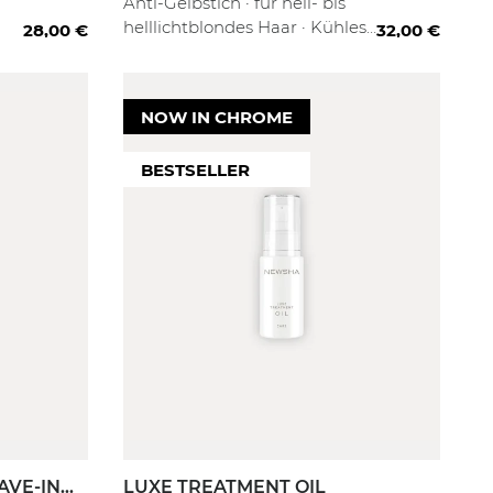
Anti-Gelbstich · für hell- bis
helllichtblondes Haar · Kühles
28,00 €
32,00 €
Finish
NOW IN CHROME
BESTSELLER
Filter anwenden
AVE-IN
LUXE TREATMENT OIL