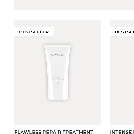
DUFT
MEN
FILTER
FILTER
BESTSELLER
BESTSE
Pudrig/ Cotton
Nein
Süß / Fruchtig
Blumig / Floral
Frisch / Zitrisch
FLAWLESS REPAIR TREATMENT
INTENSE