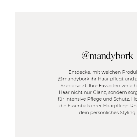
HAARTYP
HAARPROBLE
FILTER
FILTER
Fein
Blondiert 
Normal
Unbehan
@mandybork
Kräftig
Brüchig
Trocken
Entdecke, mit welchen Produ
Frizzy
@mandybork ihr Haar pflegt und p
Platt
Szene setzt. Ihre Favoriten verle
Empfindl
Haar nicht nur Glanz, sondern so
Strapazie
für intensive Pflege und Schutz. Hol
die Essentials ihrer Haarpflege-Ro
dein persönliches Styling.