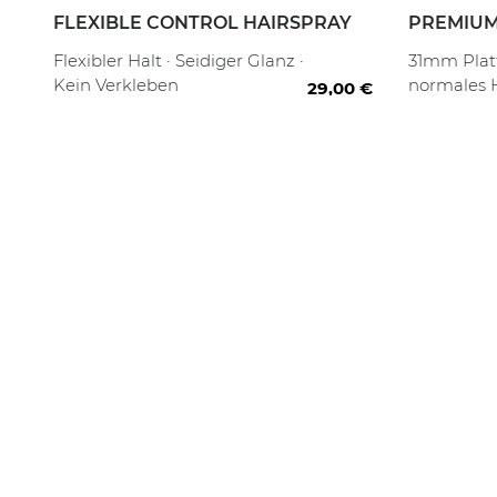
FLEXIBLE CONTROL HAIRSPRAY
PREMIUM
2-IN-1
 ml
300 ml
Flexibler Halt · Seidiger Glanz ·
31mm Platt
Kein Verkleben
normales H
29,00 €
Haarstylin