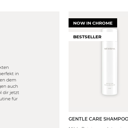
NOW IN CHROME
M
KOPFHAUT
WIRKUNG
FILTER
FILTER
BESTSELLER
| Coloriert
Empfindlich
Stärk
delt
Gereizt
Reduz
Trocken
Reduzi
Fettig
Farbv
kten
Normal
Feuch
erfekt in
Form
ihen dem
ich
Defin
rgen auch
rt
 dir jetzt
utine für
GENTLE CARE SHAMPO
80 ml
250 ml