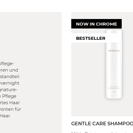
NOW IN CHROME
M
KOPFHAUT
WIRKUNG
FILTER
FILTER
BESTSELLER
| Coloriert
Empfindlich
Stärk
delt
Gereizt
Reduz
Trocken
Reduzi
Fettig
Farbv
pflege-
ieren und
Normal
Feuch
standteil
Form
Overnight
Defin
ignature-
ich
e Pflege
rt
rtes Haar
oriten für
Haar.
GENTLE CARE SHAMPO
80 ml
250 ml