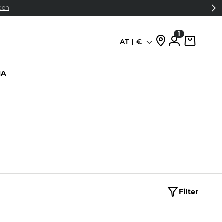
den
1
AT
€
Sprache
HA
Filter