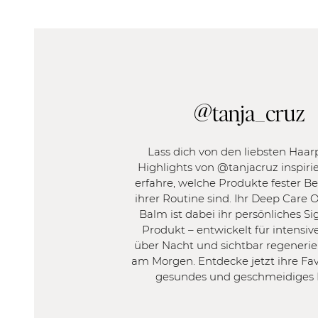
HAARTYP
HAARPROBLE
FILTER
FILTER
Fein
Blondiert 
@tanja_cruz
Normal
Unbehan
Kräftig
Brüchig
Trocken
Lass dich von den liebsten Haar
Highlights von @tanjacruz inspir
Frizzy
erfahre, welche Produkte fester Be
Platt
ihrer Routine sind. Ihr Deep Care 
Locken
Balm ist dabei ihr persönliches S
Empfindl
Produkt – entwickelt für intensiv
Strapazie
über Nacht und sichtbar regenerie
am Morgen. Entdecke jetzt ihre Fav
gesundes und geschmeidiges 