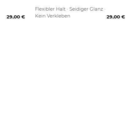
500 ml
75 ml
300 ml
Flexibler Halt · Seidiger Glanz ·
Kein Verkleben
29,00 €
29,00 €