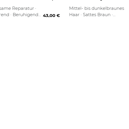
CHOCOLATE
Refill
150 ml
same Reparatur ·
Mittel- bis dunkelbraunes
rend · Beruhigender
Haar · Sattes Braun ·
43,00 €
uft
Pflegende Farbveredelung