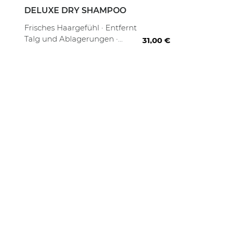
DELUXE DRY SHAMPOO
 ml
200 ml
Frisches Haargefühl · Entfernt
Talg und Ablagerungen ·
31,00 €
Volumen und Fülle