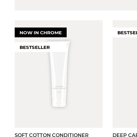
DUFT
MEN
FILTER
FILTER
NOW IN CHROME
BESTSE
Pudrig/ Cotton
Nein
Süß / Fruchtig
BESTSELLER
Blumig / Floral
Frisch / Zitrisch
SOFT COTTON CONDITIONER
DEEP CA