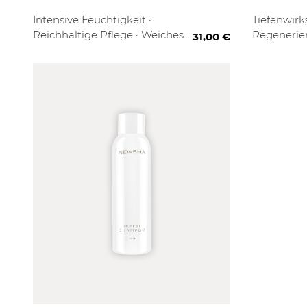
100ML
 ml
150 ml
1000ml
1000 ml + 
Intensive Feuchtigkeit ·
Tiefenwirk
Reichhaltige Pflege · Weiches
Regenerie
31,00 €
Haargefühl
Lavendeld