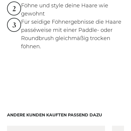
Föhne und style deine Haare wie
2
gewohnt
Für seidige Föhnergebnisse die Haare
3
passéweise mit einer Paddle- oder
Roundbrush gleichmäßig trocken
föhnen.
ANDERE KUNDEN KAUFTEN PASSEND DAZU
Mit der Tabulatortaste können Sie durch die Elemente
Clicken, um das Karussell zu überspringen
Clicken, um zur Karussell-Navigation zu gelangen