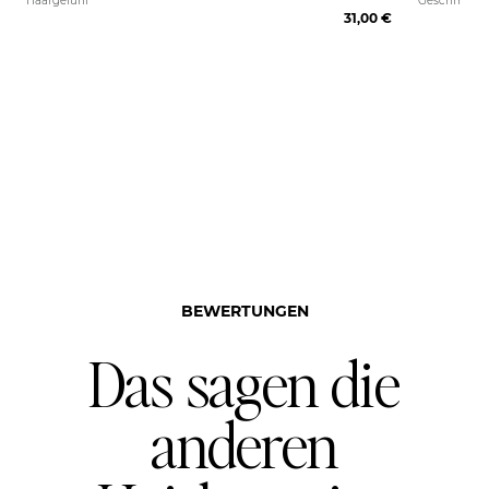
Haargefühl
Geschmeidig
31,00 €
BEWERTUNGEN
Das sagen die
anderen