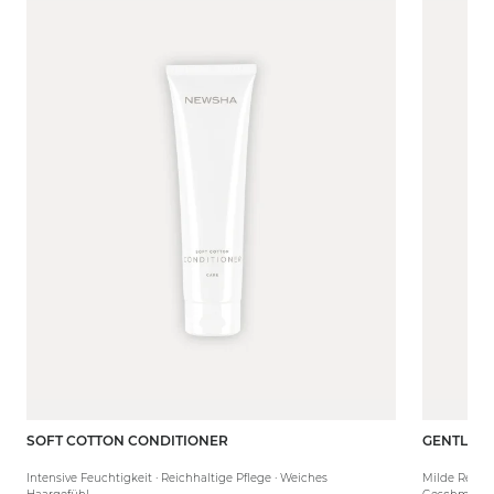
SOFT COTTON CONDITIONER
GENTLE 
150 ml
80 ml
Intensive Feuchtigkeit · Reichhaltige Pflege · Weiches
Milde Reinig