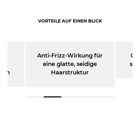
VORTEILE AUF EINEN BLICK
Anti-Frizz-Wirkung für
Qui
eim
eine glatte, seidige
sch
tten
Haarstruktur