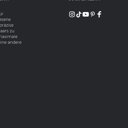
ür
esene
präzise
aars zu
 maximale
eine andere