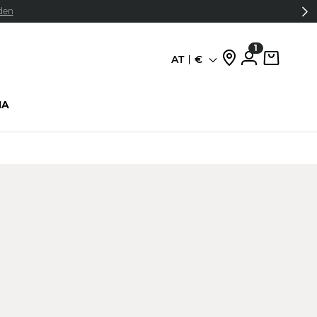
den
1
AT
€
Sprache
HA