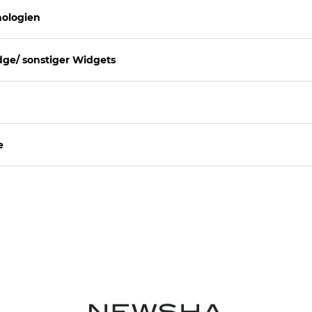
nologien
dge/ sonstiger Widgets
e