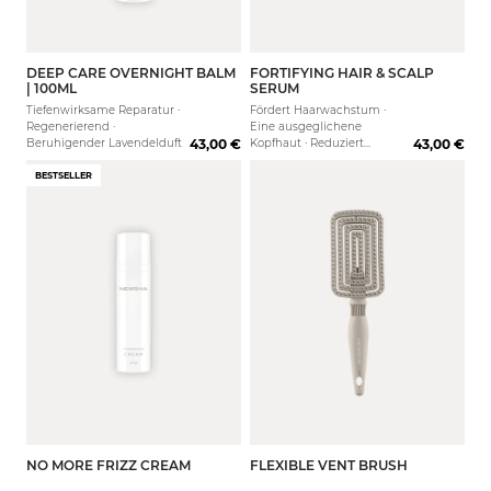
DEEP CARE OVERNIGHT BALM
FORTIFYING HAIR & SCALP
30 ml
| 100ML
SERUM
Tiefenwirksame Reparatur ·
Fördert Haarwachstum ·
Regenerierend ·
Eine ausgeglichene
Beruhigender Lavendelduft
43,00 €
Kopfhaut · Reduziert
43,00 €
Haarausfall
BESTSELLER
NO MORE FRIZZ CREAM
FLEXIBLE VENT BRUSH
75 ml