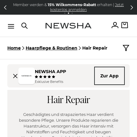
Direkt zum Inhalt
Member werden &
15% Wilkommens-Rabatt
erhalten |
Jetzt
NEW IN:
Versandkostenfrei schon ab 69€
The Iconic Limited Chrome Collection
kostenlos anmelden
Home
Haarpflege & Routinen
Hair Repair
NEWSHA APP
Zur App
HAARTYP
Exklusive Benefits
FILTER
Fein
Hair Repair
HAARPROBLEM
Normal
FILTER
Kräftig
Unbehandelt
Geschädigtes und strapaziertes Haar verdient
KOPFHAUT
Brüchig
besondere Pflege. Unsere Produkte reparieren die
FILTER
Haarstruktur, versorgen das Haar intensiv mit
Schnell fettend
Nährstoffen und Feuchtigkeit und beugen
Empfindlich
Trocken