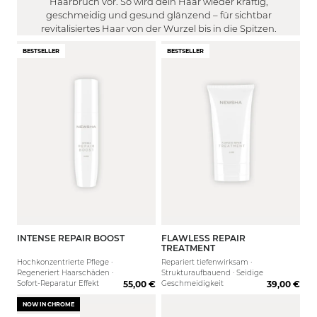
Haarbruch vor. So wird dein Haar wieder kräftig,
WIRKUNG
Gereizt
Frizzy
geschmeidig und gesund glänzend – für sichtbar
FILTER
Trocken
revitalisiertes Haar von der Wurzel bis in die Spitzen.
Strapaziert
Stärkung der Haarstruktur
Fettig
BESTSELLER
BESTSELLER
EFFEKT
Reduzierung von Spliss
Normal
FILTER
Reduziert Frizz
Volumen
Farbverlängerung
DUFT
Glanz
Feuchtigkeitsspendend
FILTER
Geschmeidigkeit
Definierend
Pudrig/ Cotton
Maximale Haargesundheit
Haarwachstumsfördernd
MEN
Süß / Fruchtig
Leichtere Kämmbarkeit
FILTER
Blumig / Floral
Definition
Nein
Frisch / Zitrisch
Halt
Flexibilität
Filter anwenden
Glätte
INTENSE REPAIR BOOST
FLAWLESS REPAIR
150 ml
Griffigkeit
TREATMENT
Hochkonzentrierte Pflege ·
Repariert tiefenwirksam ·
Dynamische Locken
Regeneriert Haarschäden ·
Strukturaufbauend · Seidige
Ausbalancierte Kopfhaut
Sofort-Reparatur Effekt
55,00 €
Geschmeidigkeit
39,00 €
NOW IN CHROME