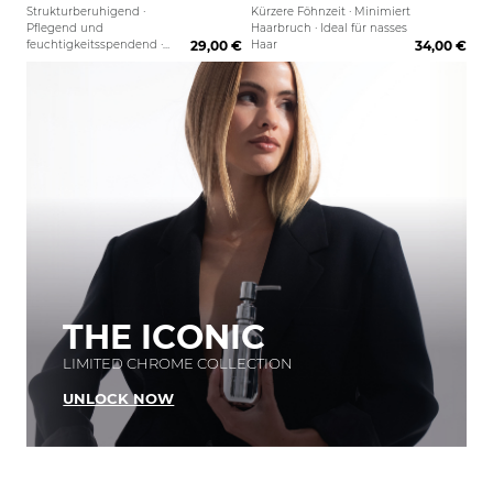
Strukturberuhigend ·
Kürzere Föhnzeit · Minimiert
Pflegend und
Haarbruch · Ideal für nasses
feuchtigkeitsspendend ·
29,00 €
Haar
34,00 €
Anti-Frizz Effekt
THE ICONIC
LIMITED CHROME COLLECTION
UNLOCK NOW