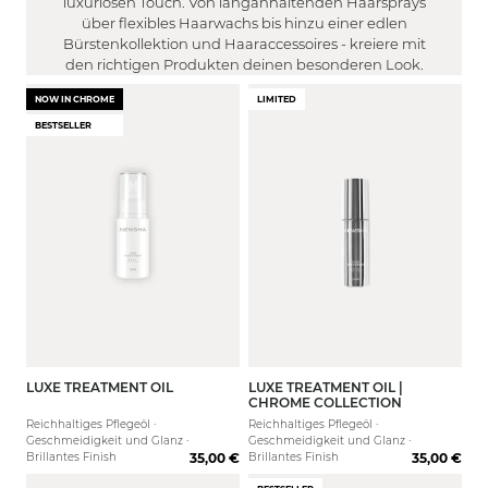
luxuriösen Touch. Von langanhaltenden Haarsprays
WIRKUNG
Gereizt
über flexibles Haarwachs bis hinzu einer edlen
FILTER
Trocken
Bürstenkollektion und Haaraccessoires - kreiere mit
Stärkung der Haarstruktur
den richtigen Produkten deinen besonderen Look.
Fettig
EFFEKT
Reduzierung von Spliss
Normal
NOW IN CHROME
LIMITED
FILTER
Reduziert Frizz
BESTSELLER
Volumen
Farbverlängerung
DUFT
Glanz
Feuchtigkeitsspendend
FILTER
Geschmeidigkeit
Formend
Pudrig/ Cotton
Maximale Haargesundheit
Definierend
MEN
Süß / Fruchtig
Leichtere Kämmbarkeit
FILTER
Blumig / Floral
Definition
Ja
Frisch / Zitrisch
Halt
Nein
Flexibilität
Filter anwenden
Farbintensität
Griffigkeit
LUXE TREATMENT OIL
LUXE TREATMENT OIL |
30 ml
100 ml
CHROME COLLECTION
Dynamische Locken
Reichhaltiges Pflegeöl ·
Reichhaltiges Pflegeöl ·
Geschmeidigkeit und Glanz ·
Geschmeidigkeit und Glanz ·
Brillantes Finish
35,00 €
Brillantes Finish
35,00 €