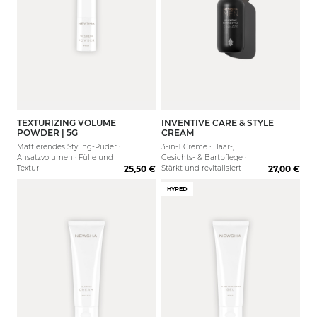
TEXTURIZING VOLUME
INVENTIVE CARE & STYLE
125 ml
POWDER | 5G
CREAM
Mattierendes Styling-Puder ·
3-in-1 Creme · Haar-,
Ansatzvolumen · Fülle und
Gesichts- & Bartpflege ·
Textur
25,50 €
Stärkt und revitalisiert
27,00 €
HYPED