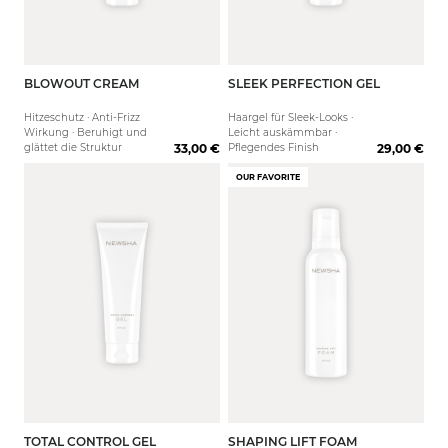
BLOWOUT CREAM
SLEEK PERFECTION GEL
125 ml
Hitzeschutz · Anti-Frizz
Haargel für Sleek-Looks ·
Wirkung · Beruhigt und
Leicht auskämmbar ·
glättet die Struktur
33,00 €
Pflegendes Finish
29,00 €
OUR FAVORITE
TOTAL CONTROL GEL
SHAPING LIFT FOAM
125 ml
200 ml