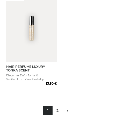
HAIR PERFUME LUXURY
TONKA SCENT
Eleganter Duft · Tonka &
Vanille · Luxuriöses Fresh-Up
13,50 €
1
2
Sie lesen gerade Seite
Seite