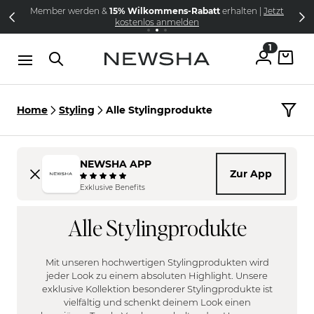
Direkt zum Inhalt
Member werden &
15% Wilkommens-Rabatt
erhalten |
Jetzt
NEW IN:
Versandkostenfrei schon ab 69€
The Iconic Limited Chrome Collection
kostenlos anmelden
1
Home
Styling
Alle Stylingprodukte
NEWSHA APP
Zur App
HAARTYP
Exklusive Benefits
FILTER
Fein
Alle Stylingprodukte
HAARPROBLEM
Normal
FILTER
Kräftig
Blondiert | Coloriert
Mit unseren hochwertigen Stylingprodukten wird
KOPFHAUT
Frizzy
jeder Look zu einem absoluten Highlight. Unsere
FILTER
exklusive Kollektion besonderer Stylingprodukte ist
Platt
vielfältig und schenkt deinem Look einen
Empfindlich
Locken