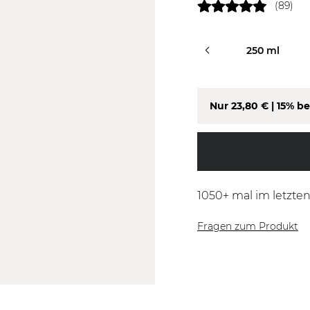
(89)
80 ml
250 ml
Nur
23,80 €
| 15% be
1050
+ mal im letzte
Fragen zum Produkt