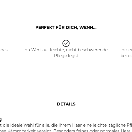
PERFEKT FÜR DICH, WENN...
 das
du Wert auf leichte, nicht beschwerende
dir 
Pflege legst
bei d
DETAILS
g
 die ideale Wahl für alle, die ihrem Haar eine leichte, tägliche 
se Kämmbarkeit vereint. Besonders feines oder normales Haar p