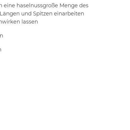
 eine haselnussgroße Menge des
e Längen und Spitzen einarbeiten
inwirken lassen
en
n