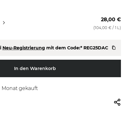
28,00 €
1000 ml
1000 ml + Refill
(
104,00 €
/ 1 L)
i
Neu-Registrierung
mit dem Code:*
REG25DAC
In den Warenkorb
n Monat gekauft