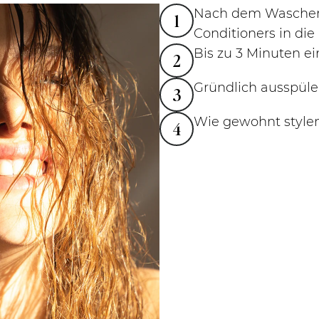
Nach dem Waschen
1
Conditioners in di
Bis zu 3 Minuten e
2
Gründlich ausspül
3
Wie gewohnt style
4