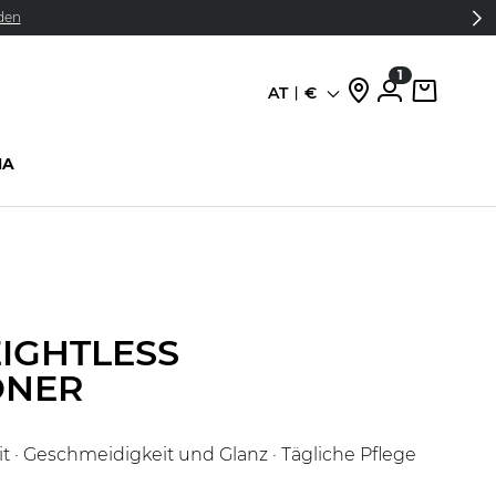
den
1
AT
€
Sprache
HA
IGHTLESS
ONER
 · Geschmeidigkeit und Glanz · Tägliche Pflege