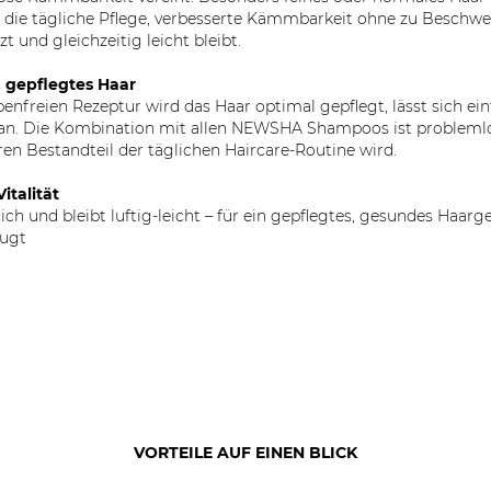
r die tägliche Pflege, verbesserte Kämmbarkeit ohne zu Beschwer
t und gleichzeitig leicht bleibt.
 gepflegtes Haar
benfreien Rezeptur wird das Haar optimal gepflegt, lässt sich ein
l an. Die Kombination mit allen NEWSHA Shampoos ist probleml
en Bestandteil der täglichen Haircare-Routine wird.
italität
ich und bleibt luftig-leicht – für ein gepflegtes, gesundes Haarg
eugt
VORTEILE AUF EINEN BLICK