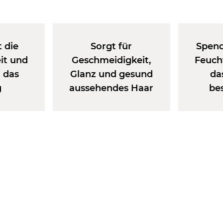
 die
Sorgt für
Spend
t und
Geschmeidigkeit,
Feuch
t das
Glanz und gesund
da
g
aussehendes Haar
be