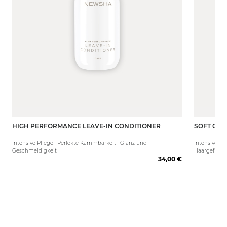
HIGH PERFORMANCE LEAVE-IN CONDITIONER
SOFT COT
250 ml
50 ml
Intensive Pflege · Perfekte Kämmbarkeit · Glanz und
Intensive Fe
Geschmeidigkeit
Haargefühl
34,00 €