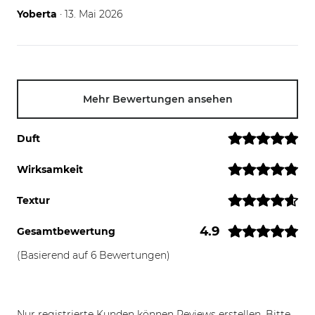
13.05.26
Yoberta
· 13. Mai 2026
Mehr Bewertungen ansehen
Duft
Wirksamkeit
Textur
4.9
Gesamtbewertung
(Basierend auf 6 Bewertungen)
Nur registrierte Kunden können Reviews erstellen. Bitte