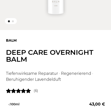
BALM
DEEP CARE OVERNIGHT
BALM
Tiefenwirksame Reparatur · Regenerierend ·
Beruhigender Lavendelduft
(6)
43,00 €
l
100ml