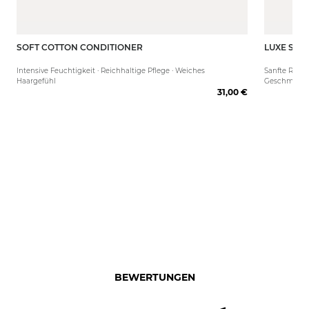
SOFT COTTON CONDITIONER
LUXE SIL
150 ml
80 ml
Intensive Feuchtigkeit · Reichhaltige Pflege · Weiches
Sanfte Reini
Haargefühl
Geschmeidig
31,00 €
BEWERTUNGEN