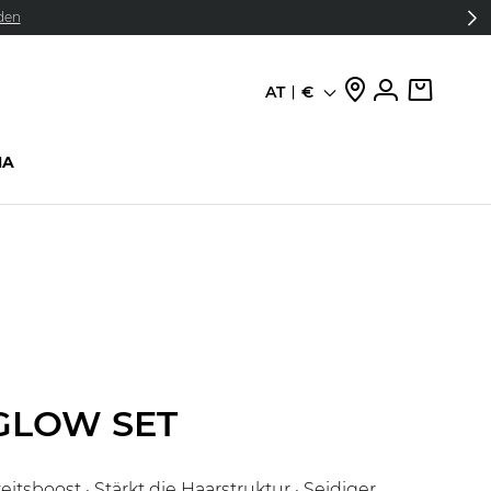
den
AT
€
Sprache
HA
GLOW SET
itsboost · Stärkt die Haarstruktur · Seidiger