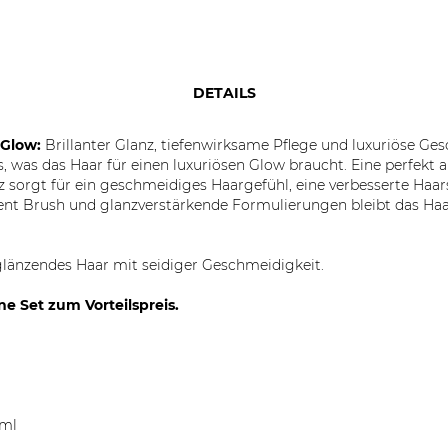
DETAILS
 Glow:
Brillanter Glanz, tiefenwirksame Pflege und luxuriöse Ge
les, was das Haar für einen luxuriösen Glow braucht. Eine perfe
z sorgt für ein geschmeidiges Haargefühl, eine verbesserte Haar
 Vent Brush und glanzverstärkende Formulierungen bleibt das Haa
glänzendes Haar mit seidiger Geschmeidigkeit.
ne Set zum Vorteilspreis.
0ml