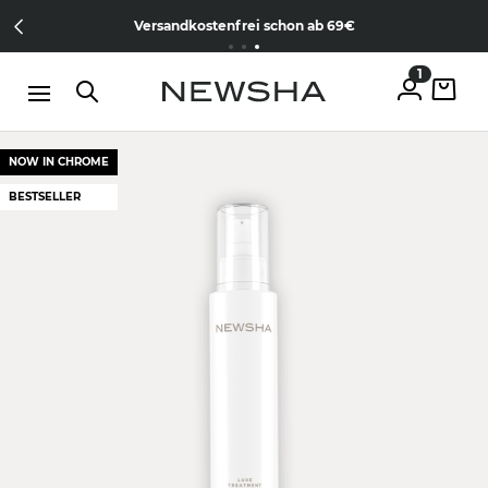
Direkt zum Inhalt
15% Wilkommens-Rabatt
Jetzt
NEW IN:
Versandkostenfrei schon ab 69€
The Iconic Limited Chrome Collection
kostenlos anmelden
1
NOW IN CHROME
BESTSELLER