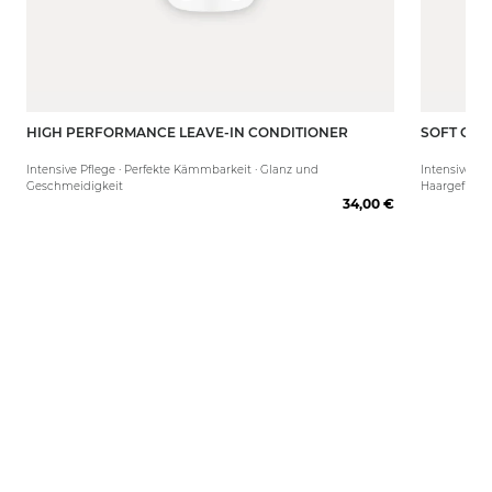
HIGH PERFORMANCE LEAVE-IN CONDITIONER
SOFT COT
250 ml
50 ml
Intensive Pflege · Perfekte Kämmbarkeit · Glanz und
Intensive Fe
Geschmeidigkeit
Haargefühl
34,00 €