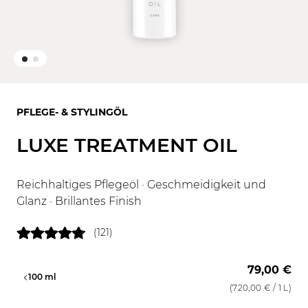
PFLEGE- & STYLINGÖL
LUXE TREATMENT OIL
Reichhaltiges Pflegeöl · Geschmeidigkeit und
Glanz · Brillantes Finish
(121)
79,00 €
l
100 ml
(
720,00 €
/ 1 L)