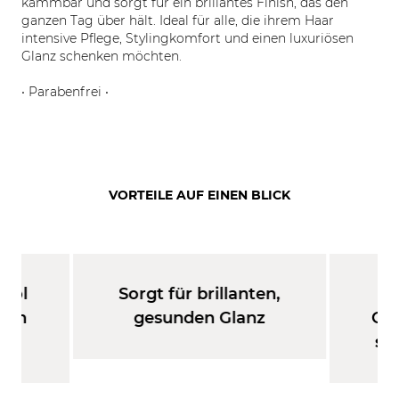
kämmbar und sorgt für ein brillantes Finish, das den
ganzen Tag über hält. Ideal für alle, die ihrem Haar
intensive Pflege, Stylingkomfort und einen luxuriösen
Glanz schenken möchten.
• Parabenfrei •
VORTEILE AUF EINEN BLICK
aröl
Sorgt für brillanten,
V
ngen
gesunden Glanz
Ge
se