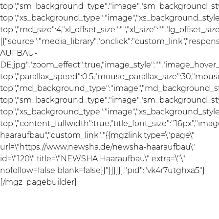
top","sm_background_type":"image","sm_background_styl
top","xs_background_type":"image","xs_background_style"
top","md_size":4,"xl_offset_size":"","xl_size":"","lg_offset_si
[{"source":"media_library","onclick":"custom_link","re
AUFBAU-
DE.jpg","zoom_effect":true,"image_style":"","image_hover_
top","parallax_speed":0.5,"mouse_parallax_size":30,"mou
top","md_background_type":"image","md_background_sty
top","sm_background_type":"image","sm_background_styl
top","xs_background_type":"image","xs_background_style"
top","content_fullwidth":true,"title_font_size":"16px","ima
haaraufbau","custom_link":"{{mgzlink type=\"page\"
url=\"https://www.newsha.de/newsha-haaraufbau\"
id=\"120\" title=\"NEWSHA Haaraufbau\" extra=\"\"
nofollow=false blank=false}}"}]}]}],"pid":"vk4r7utghxa5"}
[/mgz_pagebuilder]