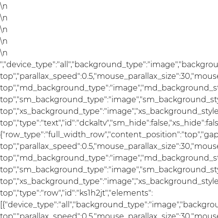
\n
\n
\n
\n
\n
","device_type":"all","background_type":"image","backgro
top","parallax_speed":0.5,"mouse_parallax_size":30,"mou
top","md_background_type":"image","md_background_sty
top","sm_background_type":"image","sm_background_styl
top","xs_background_type":"image","xs_background_style"
top","type":"text","id":"dckaltv","sm_hide":false,"xs_hide":fal
{"row_type":"full_width_row","content_position":"top","g
top","parallax_speed":0.5,"mouse_parallax_size":30,"mou
top","md_background_type":"image","md_background_sty
top","sm_background_type":"image","sm_background_styl
top","xs_background_type":"image","xs_background_style"
top","type":"row","id":"ks1h2jt","elements":
[{"device_type":"all","background_type":"image","backgro
top","parallax_speed":0.5,"mouse_parallax_size":30,"mou