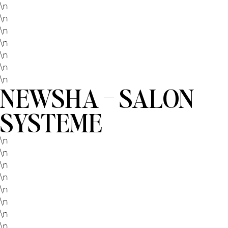
\n
\n
\n
\n
\n
\n
\n
NEWSHA – SALON
SYSTEME
\n
\n
\n
\n
\n
\n
\n
\n