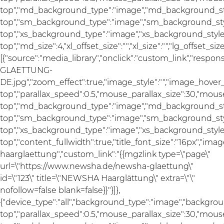
top","md_background_type":"image","md_background_sty
top","sm_background_type":"image","sm_background_styl
top","xs_background_type":"image","xs_background_style"
top","md_size":4,"xl_offset_size":"","xl_size":"","lg_offset_si
[{"source":"media_library","onclick":"custom_link","re
GLAETTUNG-
DE.jpg","zoom_effect":true,"image_style":"","image_hover_
top","parallax_speed":0.5,"mouse_parallax_size":30,"mou
top","md_background_type":"image","md_background_sty
top","sm_background_type":"image","sm_background_styl
top","xs_background_type":"image","xs_background_style"
top","content_fullwidth":true,"title_font_size":"16px","ima
haarglaettung","custom_link":"{{mgzlink type=\"page\"
url=\"https://www.newsha.de/newsha-glaettung\"
id=\"123\" title=\"NEWSHA Haarglättung\" extra=\"\"
nofollow=false blank=false}}"}]},
{"device_type":"all","background_type":"image","backgrou
top","parallax_speed":0.5,"mouse_parallax_size":30,"mou