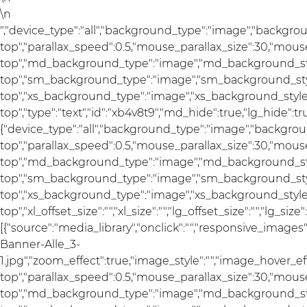
\n
","device_type":"all","background_type":"image","backgro
top","parallax_speed":0.5,"mouse_parallax_size":30,"mou
top","md_background_type":"image","md_background_sty
top","sm_background_type":"image","sm_background_styl
top","xs_background_type":"image","xs_background_style"
top","type":"text","id":"xb4v8t9","md_hide":true,"lg_hide":tr
{"device_type":"all","background_type":"image","backgrou
top","parallax_speed":0.5,"mouse_parallax_size":30,"mou
top","md_background_type":"image","md_background_sty
top","sm_background_type":"image","sm_background_styl
top","xs_background_type":"image","xs_background_style"
top","xl_offset_size":"","xl_size":"","lg_offset_size":"","lg_s
[{"source":"media_library","onclick":"","responsive_imag
Banner-Alle_3-
1.jpg","zoom_effect":true,"image_style":"","image_hover_e
top","parallax_speed":0.5,"mouse_parallax_size":30,"mou
top","md_background_type":"image","md_background_sty