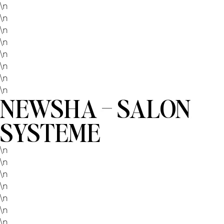
\n
\n
\n
\n
\n
\n
\n
\n
NEWSHA – SALON
SYSTEME
\n
\n
\n
\n
\n
\n
\n