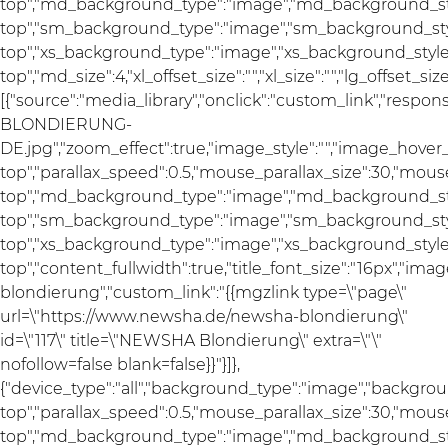
top","md_background_type":"image","md_background_sty
top","sm_background_type":"image","sm_background_styl
top","xs_background_type":"image","xs_background_style"
top","md_size":4,"xl_offset_size":"","xl_size":"","lg_offset_si
[{"source":"media_library","onclick":"custom_link","re
BLONDIERUNG-
DE.jpg","zoom_effect":true,"image_style":"","image_hover_
top","parallax_speed":0.5,"mouse_parallax_size":30,"mou
top","md_background_type":"image","md_background_sty
top","sm_background_type":"image","sm_background_styl
top","xs_background_type":"image","xs_background_style"
top","content_fullwidth":true,"title_font_size":"16px","ima
blondierung","custom_link":"{{mgzlink type=\"page\"
url=\"https://www.newsha.de/newsha-blondierung\"
id=\"117\" title=\"NEWSHA Blondierung\" extra=\"\"
nofollow=false blank=false}}"}]},
{"device_type":"all","background_type":"image","backgrou
top","parallax_speed":0.5,"mouse_parallax_size":30,"mou
top","md_background_type":"image","md_background_sty