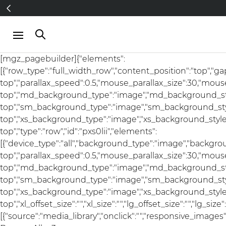
Direkt zum Inhalt
[mgz_pagebuilder]{"elements":
[{"row_type":"full_width_row","content_position":"top","g
top","parallax_speed":0.5,"mouse_parallax_size":30,"mou
top","md_background_type":"image","md_background_sty
top","sm_background_type":"image","sm_background_styl
top","xs_background_type":"image","xs_background_style"
top","type":"row","id":"pxs0lii","elements":
[{"device_type":"all","background_type":"image","backgro
top","parallax_speed":0.5,"mouse_parallax_size":30,"mou
top","md_background_type":"image","md_background_sty
top","sm_background_type":"image","sm_background_styl
top","xs_background_type":"image","xs_background_style"
top","xl_offset_size":"","xl_size":"","lg_offset_size":"","lg_si
[{"source":"media_library","onclick":"","responsive_ima