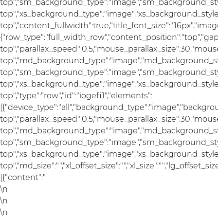
top","sm_background_type":"image","sm_background_styl
top","xs_background_type":"image","xs_background_style"
top","content_fullwidth":true,"title_font_size":"16px","imag
{"row_type":"full_width_row","content_position":"top","g
top","parallax_speed":0.5,"mouse_parallax_size":30,"mou
top","md_background_type":"image","md_background_sty
top","sm_background_type":"image","sm_background_styl
top","xs_background_type":"image","xs_background_style"
top","type":"row","id":"iogefi1","elements":
[{"device_type":"all","background_type":"image","backgro
top","parallax_speed":0.5,"mouse_parallax_size":30,"mou
top","md_background_type":"image","md_background_sty
top","sm_background_type":"image","sm_background_styl
top","xs_background_type":"image","xs_background_style"
top","md_size":"","xl_offset_size":"","xl_size":"","lg_offset_si
[{"content":"
\n
\n
\n