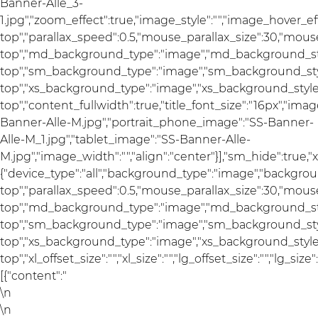
Banner-Alle_3-
1.jpg","zoom_effect":true,"image_style":"","image_hover_e
top","parallax_speed":0.5,"mouse_parallax_size":30,"mou
top","md_background_type":"image","md_background_sty
top","sm_background_type":"image","sm_background_styl
top","xs_background_type":"image","xs_background_style"
top","content_fullwidth":true,"title_font_size":"16px","im
Banner-Alle-M.jpg","portrait_phone_image":"SS-Banner-
Alle-M_1.jpg","tablet_image":"SS-Banner-Alle-
M.jpg","image_width":"","align":"center"}],"sm_hide":true,"x
{"device_type":"all","background_type":"image","backgrou
top","parallax_speed":0.5,"mouse_parallax_size":30,"mou
top","md_background_type":"image","md_background_sty
top","sm_background_type":"image","sm_background_styl
top","xs_background_type":"image","xs_background_style"
top","xl_offset_size":"","xl_size":"","lg_offset_size":"","lg_si
[{"content":"
\n
\n