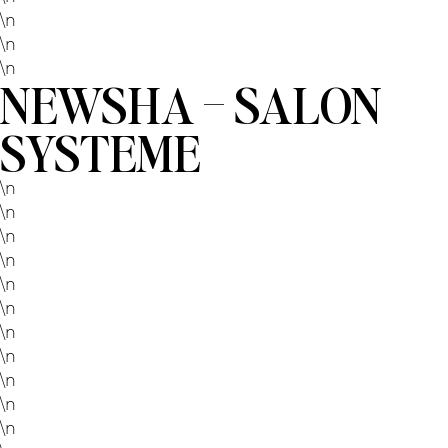
\n
\n
\n
NEWSHA – SALON
SYSTEME
\n
\n
\n
\n
\n
\n
\n
\n
\n
\n
\n