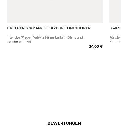
HIGH PERFORMANCE LEAVE-IN CONDITIONER
DAILY RO
250 ml
80 ml
Intensive Pflege · Perfekte Kämmbarkeit · Glanz und
Für die tägl
Geschmeidigkeit
Beruhigend 
34,00 €
BEWERTUNGEN