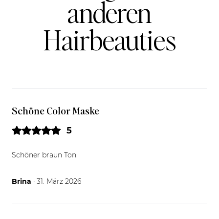
anderen
Hairbeauties
Schöne Color Maske
5
Schöner braun Ton.
31.03.26
Brina
· 31. März 2026