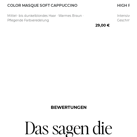
COLOR MASQUE SOFT CAPPUCCINO
HIGH PER
150 ml
80 ml
Mittel- bis dunkelblondes Haar · Warmes Braun ·
Intensive Pf
Pflegende Farbveredelung
Geschmeidig
29,00 €
BEWERTUNGEN
Das sagen die