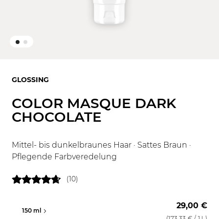
GLOSSING
COLOR MASQUE DARK
CHOCOLATE
Mittel- bis dunkelbraunes Haar · Sattes Braun ·
Pflegende Farbveredelung
(10)
29,00 €
150 ml
500 ml
(
173,33 €
/ 1 L)