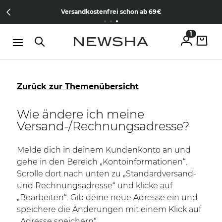
Direkt zum Inhalt
15% Wilkommens-Rabatt
Jetzt
NEW IN:
Versandkostenfrei schon ab 69€
The Iconic Limited Chrome Collection
kostenlos anmelden
1
Zurück zur Themenübersicht
Wie ändere ich meine
Versand-/Rechnungsadresse?
Melde dich in deinem
Kundenkonto
an und
gehe in den Bereich „Kontoinformationen“.
Scrolle dort nach unten zu „Standardversand-
und Rechnungsadresse“ und klicke auf
„Bearbeiten“. Gib deine neue Adresse ein und
speichere die Änderungen mit einem Klick auf
„Adresse speichern“.