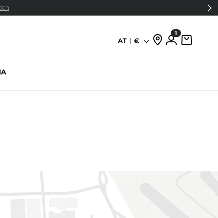
den
1
AT
€
Sprache
HA